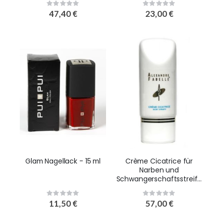
Rating:
Rating:
0%
0%
47,40 €
23,00 €
Glam Nagellack - 15 ml
Crème Cicatrice für
Narben und
Schwangerschaftsstreife
n - 60ml
Rating:
Rating:
0%
0%
11,50 €
57,00 €