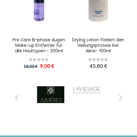
Pre Care Bi-phase Augen
Drying Lotion fördert den
Make-up Entferner für
Heilungsprozess bei
alle Hauttypen - 200ml
Akne- 100ml
Rating:
Rating:
0%
0%
S
9,00 €
45,80 €
18,00 €
o
n
d
e
r
a
n
g
e
b
o
t