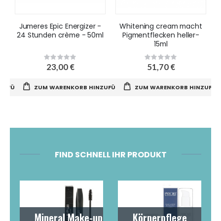
Jumeres Epic Energizer -
Whitening cream macht
S
24 Stunden crème - 50ml
Pigmentflecken heller-
15ml
Rating:
Rating:
0%
0%
23,00 €
51,70 €
NZUFÜGEN
ZUM WARENKORB HINZUFÜGEN
ZUM WARENKORB HINZUFÜG
FIND SCHNELL IHR PRODUKT
Mineral Make-up
Körperpflege