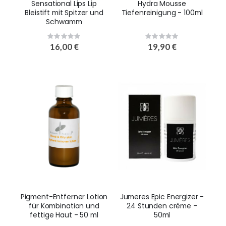
Sensational Lips Lip
Hydra Mousse
Bleistift mit Spitzer und
Tiefenreinigung - 100ml
Schwamm
Rating:
Rating:
0%
0%
16,00 €
19,90 €
Pigment-Entferner Lotion
Jumeres Epic Energizer -
für Kombination und
24 Stunden crème -
fettige Haut - 50 ml
50ml