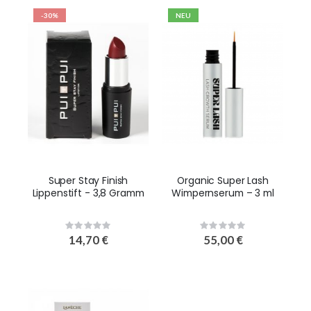
-30%
NEU
Super Stay Finish
Organic Super Lash
Lippenstift - 3,8 Gramm
Wimpernserum – 3 ml
Rating:
Rating:
0%
0%
14,70 €
55,00 €