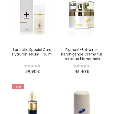
Laneche Special Care
Pigment-Entferner
Hyaluron serum - 30 ml
beruhigende Creme für
trockene bis normale
Haut - 30 ml
Rating:
Rating:
0%
0%
59,90 €
46,40 €
-50%