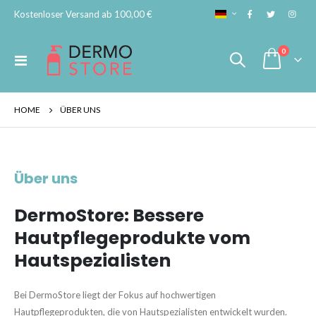
SPRACHE
Kostenloser Versand ab 100,00 €
Artikel
0
Navigation
Cart
umschalten
HOME
ÜBER UNS
Über uns
DermoStore: Bessere
Hautpflegeprodukte vom
Hautspezialisten
Bei DermoStore liegt der Fokus auf hochwertigen
Hautpflegeprodukten, die von Hautspezialisten entwickelt wurden.