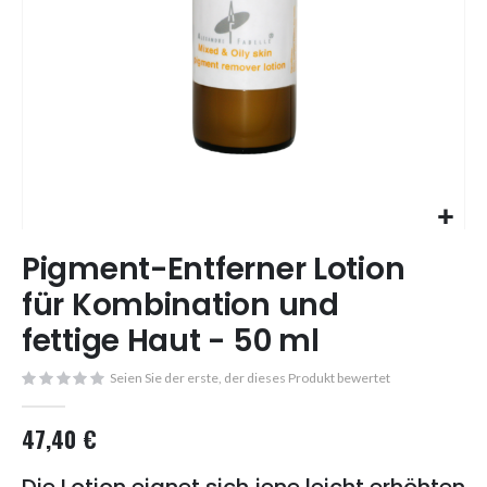
Skip
Pigment-Entferner Lotion
to
the
für Kombination und
beginning
fettige Haut - 50 ml
of
the
images
Seien Sie der erste, der dieses Produkt bewertet
gallery
47,40 €
Die Lotion eignet sich jene leicht erhöhten