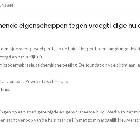
UNGEN
ende eigenschappen tegen vroegtijdige hui
e een zijdezacht gevoel geeft op de huid. Het geeft een langdurige dek
orgd en natuurlijk uit.
 microdermabrasie of chemische peeling. De foundation voelt licht aan,
ral Compact Powder te gebruiken.
 huid.
gen op een goed gereinigde en gehydrateerde huid. Werk van het midde
 een zacht verloop van de hals naar de kin met zo min mogelijk kleurver