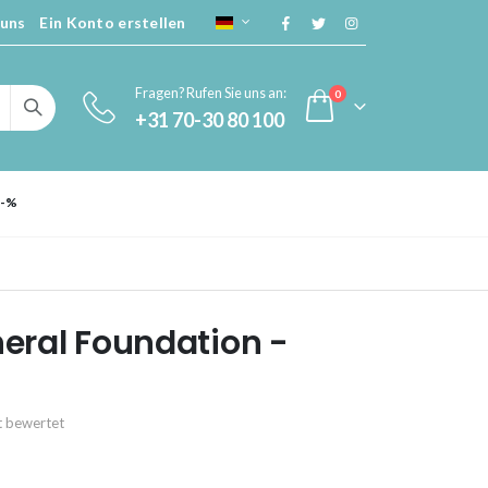
 uns
Ein Konto erstellen
SPRACHE
Fragen? Rufen Sie uns an:
Artikel
0
+31 70-30 80 100
Cart
 -%
neral Foundation -
kt bewertet