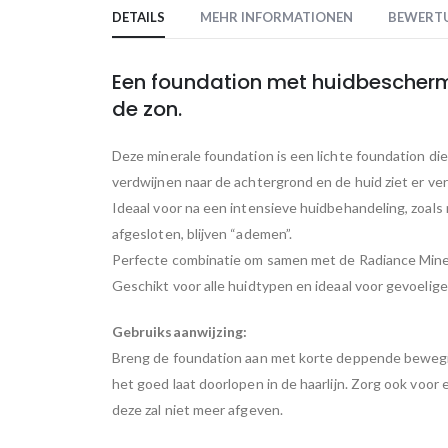
to
DETAILS
MEHR INFORMATIONEN
BEWERT
the
beginning
of
Een foundation met huidbescherm
the
de zon.
images
gallery
Deze minerale foundation is een lichte foundation di
verdwijnen naar de achtergrond en de huid ziet er verz
Ideaal voor na een intensieve huidbehandeling, zoals
afgesloten, blijven “ademen”.
Perfecte combinatie om samen met de Radiance Mine
Geschikt voor alle huidtypen en ideaal voor gevoelige
Gebruiksaanwijzing:
Breng de foundation aan met korte deppende bewegin
het goed laat doorlopen in de haarlijn. Zorg ook voor
deze zal niet meer afgeven.