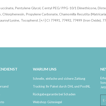
uccinate, Pentylene Glycol, Centyl PEG/ PPG-10/1 Dimethicone, Distea
 Chlorphenesin, Propylene Carbonate, Chamomilla Recutita (Matricaria)
uroyl Lysine, Tocopherol. [+/-] CI 77491, 77492, 77499 (Iron Oxide), 7
ENDIENST
WARUM UNS
NE
Erha
Schnelle, einfache und sichere Zahlung
Son
ersand
Tracking Ihr Paket durch DHL und PostNL
Jet
s
Rückgabegarantie bei Schaden
nto
Webshop Gütesiegel