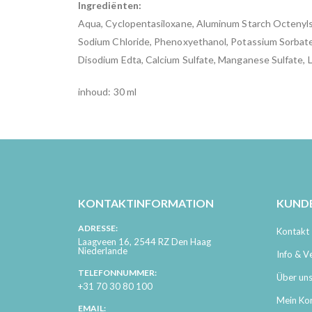
Ingrediënten:
Aqua, Cyclopentasiloxane, Aluminum Starch Octenyls
Sodium Chloride, Phenoxyethanol, Potassium Sorbate,
Disodium Edta, Calcium Sulfate, Manganese Sulfate, La
inhoud: 30 ml
KONTAKTINFORMATION
KUND
ADRESSE:
Kontakt
Laagveen 16, 2544 RZ Den Haag
Niederlande
Info & V
TELEFONNUMMER:
Über un
+31 70 30 80 100
Mein Ko
EMAIL: