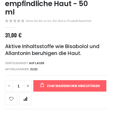
empfindliche Haut - 50
images
gallery
ml
Seien Sie der erste, der dieses Produkt bewertet
31,00 €
Aktive Inhaltsstoffe wie Bisabolol und
Allantonin beruhigen die Haut.
VERFÜGBARKEIT:
AUF LAGER
ARTIKELNUMMER
21221
ZUM WARENKORB HINZUFÜGEN