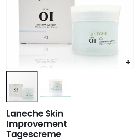
Skip
Laneche Skin
to
the
Improvement
beginning
Tagescreme
of
the