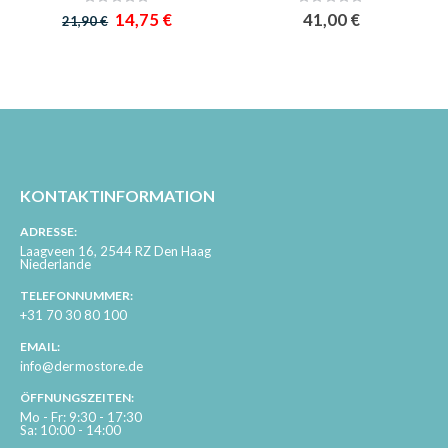
0%
0%
Sonderangebot
14,75 €
41,00 €
21,90 €
KONTAKTINFORMATION
ADRESSE:
Laagveen 16, 2544 RZ Den Haag
Niederlande
TELEFONNUMMER:
+31 70 30 80 100
EMAIL:
info@dermostore.de
ÖFFNUNGSZEITEN:
Mo - Fr: 9:30 - 17:30
Sa: 10:00 - 14:00