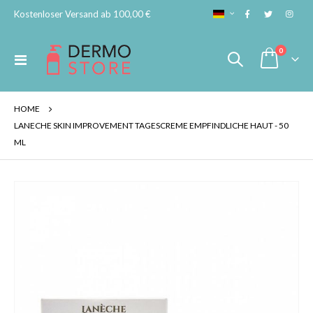
SPRACHE
Kostenloser Versand ab 100,00 €
Artikel
0
Navigation
Cart
umschalten
HOME
LANECHE SKIN IMPROVEMENT TAGESCREME EMPFINDLICHE HAUT - 50
ML
Skip
to
the
end
of
the
images
gallery