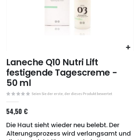
Skip
Laneche Q10 Nutri Lift
to
the
festigende Tagescreme -
beginning
50 ml
of
the
images
Seien Sie der erste, der dieses Produkt bewertet
gallery
54,50 €
Die Haut sieht wieder neu belebt. Der
Alterungsprozess wird verlangsamt und