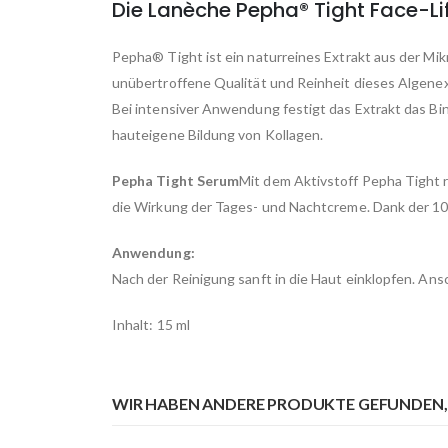
images
Die Lanèche Pepha® Tight Face-Lift
gallery
Pepha® Tight ist ein naturreines Extrakt aus der Mi
unübertroffene Qualität und Reinheit dieses Algenext
Bei intensiver Anwendung festigt das Extrakt das Bi
hauteigene Bildung von Kollagen.
Pepha Tight Serum
Mit dem Aktivstoff Pepha Tight r
die Wirkung der Tages- und Nachtcreme. Dank der 100%
Anwendung:
Nach der Reinigung sanft in die Haut einklopfen. An
Inhalt: 15 ml
WIR HABEN ANDERE PRODUKTE GEFUNDEN, 