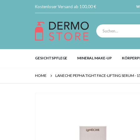
Kostenloser Versand ab 100,00 €
W
GESICHTSPFLEGE
MINERAL MAKE-UP
KÖRPERP
HOME
LANECHE PEPHA TIGHT FACE-LIFTING SERUM - 
Skip
to
the
end
of
the