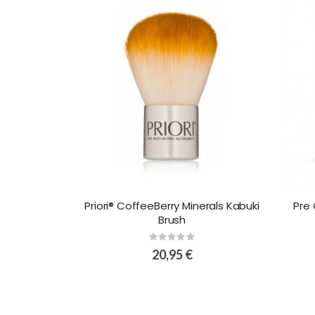
Priori® CoffeeBerry Minerals Kabuki
Pre
Brush
Rating:
0%
20,95 €