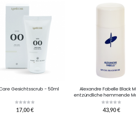
 Care Gesichtsscrub - 50ml
Alexandre Fabelle Black 
entzündliche hemmende Ma
100ml
Rating:
Rating:
0%
0%
17,00 €
43,90 €