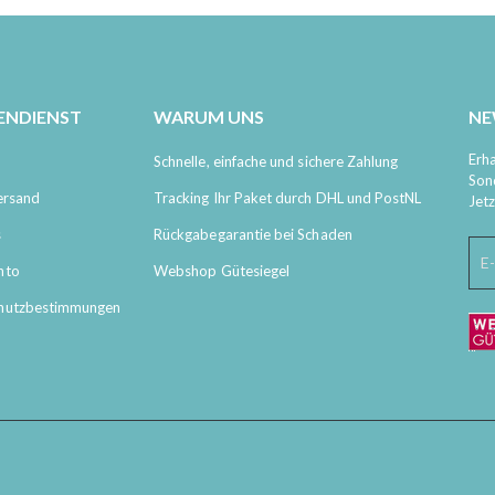
ENDIENST
WARUM UNS
NE
Erha
Schnelle, einfache und sichere Zahlung
Son
ersand
Tracking Ihr Paket durch DHL und PostNL
Jet
s
Rückgabegarantie bei Schaden
nto
Webshop Gütesiegel
hutzbestimmungen