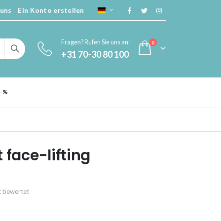
 uns
Ein Konto erstellen
SPRACHE
Fragen? Rufen Sie uns an:
Artikel
0
+31 70-30 80 100
Cart
 -%
 face-lifting
kt bewertet