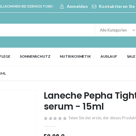
Anmelden
Kontaktieren Sie
ILLKOMMEN BEI DERMOSTORE!
FLEGE
SONNENSCHUTZ
NUTRIKOSMETIK
AUSLAUF
SALE
15ML
Laneche Pepha Tight
serum - 15ml
Seien Sie der erste, der dieses Produ