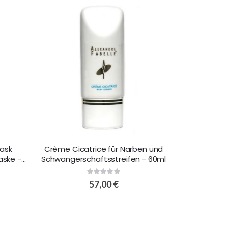
Mask
Crème Cicatrice für Narben und
Special C
ske -
Schwangerschaftsstreifen - 60ml
Rating:
0%
57,00 €