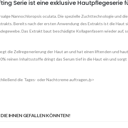
ing Serie ist eine exklusive Hautpflegeserie 
kroalge Nannochloropsis oculata. Die spezielle Zuchttechnologie und 
rakts. Bereits nach der ersten Anwendung des Extrakts ist die Haut sic
ndegewebe. Das Extrakt baut beschädigte Kollagenfasern wieder auf, sc
egt die Zellregenerierung der Haut an und hat einen liftenden und hau
 reinen Inhaltsstoffe dringt das Serum tief in die Haut ein und sorgt 
schließend die Tages- oder Nachtcreme auftragen./p>
DIE IHNEN GEFALLEN KÖNNTEN!