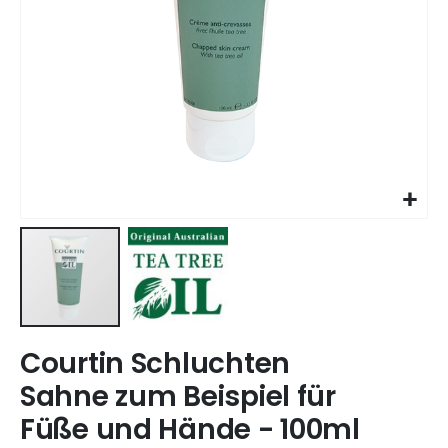
Skip
Courtin Schluchten
to
the
Sahne zum Beispiel für
beginning
Füße und Hände - 100ml
of
the