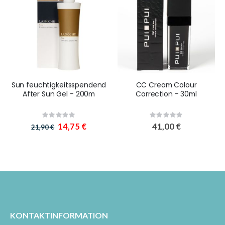
Sun feuchtigkeitsspendend
CC Cream Colour
After Sun Gel - 200m
Correction - 30ml
Rating:
Rating:
0%
0%
Sonderangebot
14,75 €
41,00 €
21,90 €
KONTAKTINFORMATION