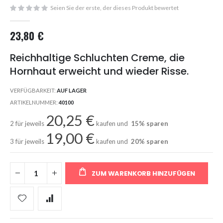
images
Seien Sie der erste, der dieses Produkt bewertet
gallery
23,80 €
Reichhaltige Schluchten Creme, die
Hornhaut erweicht und wieder Risse.
VERFÜGBARKEIT:
AUF LAGER
ARTIKELNUMMER
40100
20,25 €
2 für jeweils
kaufen und
15
% sparen
19,00 €
3 für jeweils
kaufen und
20
% sparen
ZUM WARENKORB HINZUFÜGEN