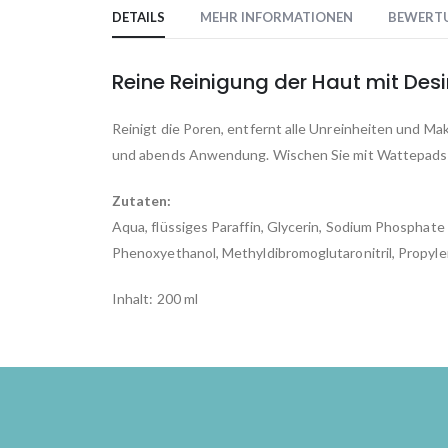
to
DETAILS
MEHR INFORMATIONEN
BEWERT
the
beginning
of
Reine Reinigung der Haut mit Desi
the
images
Reinigt die Poren, entfernt alle Unreinheiten und M
gallery
und abends Anwendung. Wischen Sie mit Wattepads
Zutaten:
Aqua, flüssiges Paraffin, Glycerin, Sodium Phosphate 
Phenoxyethanol, Methyldibromoglutaronitril, Propylen
Inhalt: 200 ml