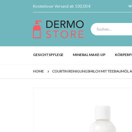
Kostenloser Versand ab 100,00 €
W
GESICHTSPFLEGE
MINERAL MAKE-UP
KÖRPERP
HOME
COURTIN REINIGUNGSMILCH MIT TEEBAUMÖL A
Skip
to
the
end
of
the