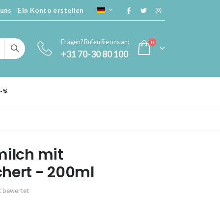
 uns
Ein Konto erstellen
SPRACHE
Fragen? Rufen Sie uns an:
Artikel
0
+31 70-30 80 100
Cart
 -%
milch mit
hert - 200ml
kt bewertet