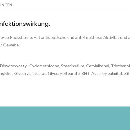
UNGEN
nfektionswirkung.
ake-up Rückstände. Hat antiseptische und anti-infektiöse Aktivität und
 / Gewebe.
Dihydroxycetyl, Cyclomethicone, Stearinsäure, Cetylalkohol, Triethanol
glykol, Glyceryldistearat, Glyceryl Stearate, BHT, Ascorbylpalmitat, Zi