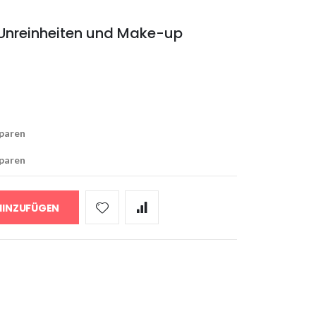
le Unreinheiten und Make-up
paren
paren
HINZUFÜGEN