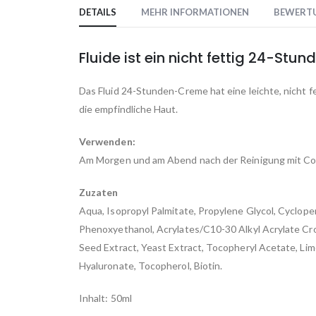
to
DETAILS
MEHR INFORMATIONEN
BEWERT
the
beginning
of
Fluide ist ein nicht fettig 24-Stu
the
images
Das Fluid 24-Stunden-Creme hat eine leichte, nicht 
gallery
die empfindliche Haut.
Verwenden:
Am Morgen und am Abend nach der Reinigung mit Cour
Zuzaten
Aqua, Isopropyl Palmitate, Propylene Glycol, Cyclopent
Phenoxyethanol, Acrylates/C10-30 Alkyl Acrylate Cr
Seed Extract, Yeast Extract, Tocopheryl Acetate, Li
Hyaluronate, Tocopherol, Biotin.
Inhalt: 50ml