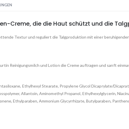
UNGEN
nden-Creme, die die Haut schützt und die Talgp
fettende Textur und reguliert die Talgproduktion mit einer beruhigen
tin Reinigungsmilch und Lotion die Creme auftragen und sanft einmas
asiloxane, Ethylhexyl Stearate, Propylene Glycol Dicaprylate/Dicaprate, 
osspolymer, Allantoin, Aminomethyl Propanol, Ethylhexylglycerin, Nia
monene, Ethylparaben, Ammonium Glycyrrhizate, Butylparaben, Pantheno