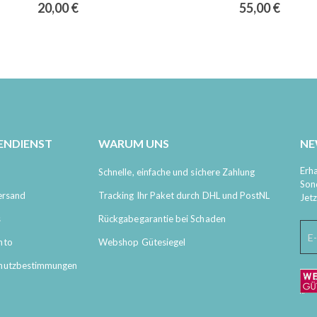
0%
0%
20,00 €
55,00 €
ENDIENST
WARUM UNS
NE
Erha
Schnelle, einfache und sichere Zahlung
Son
ersand
Tracking Ihr Paket durch DHL und PostNL
Jet
s
Rückgabegarantie bei Schaden
nto
Webshop Gütesiegel
hutzbestimmungen