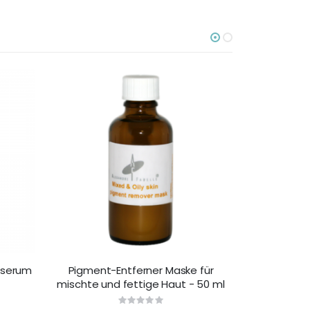
nserum
Pigment-Entferner Maske für
Perfect Glo
mischte und fettige Haut - 50 ml
4 
Rating: