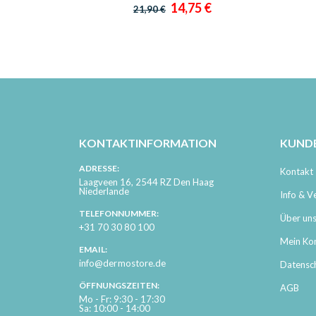
0%
Sonderangebot
14,75 €
21,90 €
KONTAKTINFORMATION
KUND
ADRESSE:
Kontakt
Laagveen 16, 2544 RZ Den Haag
Niederlande
Info & V
TELEFONNUMMER:
Über un
+31 70 30 80 100
Mein Ko
EMAIL:
info@dermostore.de
Datensc
ÖFFNUNGSZEITEN:
AGB
Mo - Fr: 9:30 - 17:30
Sa: 10:00 - 14:00