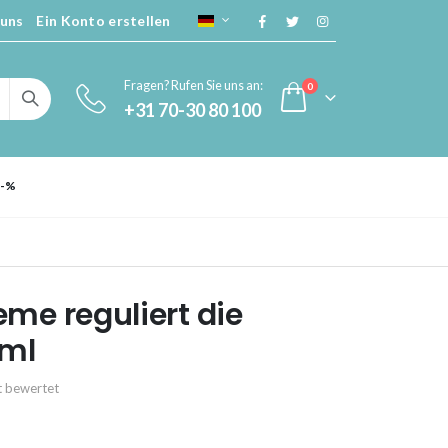
 uns
Ein Konto erstellen
SPRACHE
Fragen? Rufen Sie uns an:
Artikel
0
+31 70-30 80 100
Cart
 -%
eme reguliert die
0ml
kt bewertet