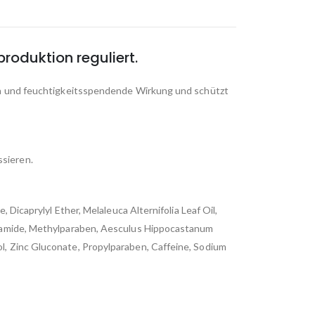
roduktion reguliert.
den und feuchtigkeitsspendende Wirkung und schützt
sieren.
Dicaprylyl Ether, Melaleuca Alternifolia Leaf Oil,
cinamide, Methylparaben, Aesculus Hippocastanum
l, Zinc Gluconate, Propylparaben, Caffeine, Sodium