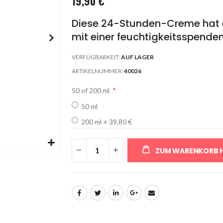
19,90 €
Diese 24-Stunden-Creme hat ei
mit einer feuchtigkeitsspend
VERFÜGBARKEIT:
AUF LAGER
ARTIKELNUMMER
40026
50 of 200 ml
50 ml
200 ml
+
39,80 €
ZUM WARENKORB 