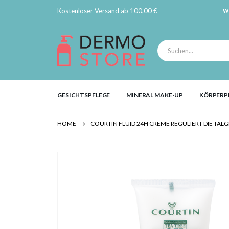
Kostenloser Versand ab 100,00 €
W
GESICHTSPFLEGE
MINERAL MAKE-UP
KÖRPERP
HOME
COURTIN FLUID 24H CREME REGULIERT DIE TAL
Skip
to
the
end
of
the