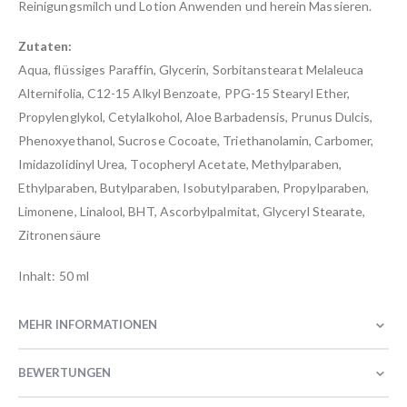
Reinigungsmilch und Lotion Anwenden und herein Massieren.
Zutaten:
Aqua, flüssiges Paraffin, Glycerin, Sorbitanstearat Melaleuca
Alternifolia, C12-15 Alkyl Benzoate, PPG-15 Stearyl Ether,
Propylenglykol, Cetylalkohol, Aloe Barbadensis, Prunus Dulcis,
Phenoxyethanol, Sucrose Cocoate, Triethanolamin, Carbomer,
Imidazolidinyl Urea, Tocopheryl Acetate, Methylparaben,
Ethylparaben, Butylparaben, Isobutylparaben, Propylparaben,
Limonene, Linalool, BHT, Ascorbylpalmitat, Glyceryl Stearate,
Zitronensäure
Inhalt: 50 ml
MEHR INFORMATIONEN
BEWERTUNGEN