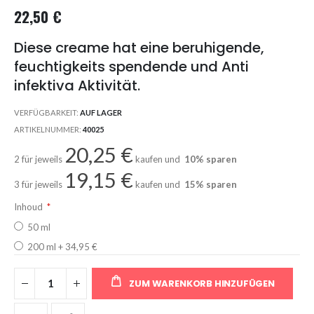
22,50 €
Diese creame hat eine beruhigende,
feuchtigkeits spendende und Anti
infektiva Aktivität.
VERFÜGBARKEIT:
AUF LAGER
ARTIKELNUMMER
40025
20,25 €
2 für jeweils
kaufen und
10
% sparen
19,15 €
3 für jeweils
kaufen und
15
% sparen
Inhoud
50 ml
200 ml
+
34,95 €
ZUM WARENKORB HINZUFÜGEN