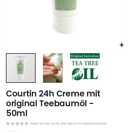
Skip
Courtin 24h Creme mit
to
the
original Teebaumöl -
beginning
50ml
of
the
images
Seien Sie der erste, der dieses Produkt bewertet
gallery