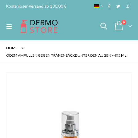
SPRACHE
Kostenloser Versand ab 100,00 €
Artikel
0
Navigation
Cart
umschalten
HOME
ÖDEM AMPULLEN GEGEN TRÄNENSÄCKE UNTER DEN AUGEN - 4X5 ML
Skip
to
the
end
of
the
images
gallery