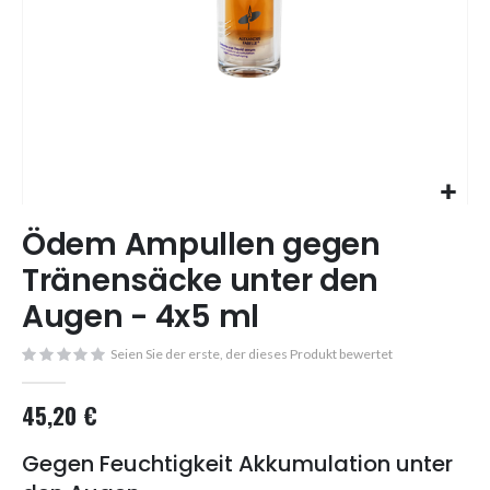
Skip
Ödem Ampullen gegen
to
the
Tränensäcke unter den
beginning
Augen - 4x5 ml
of
the
images
Seien Sie der erste, der dieses Produkt bewertet
gallery
45,20 €
Gegen Feuchtigkeit Akkumulation unter