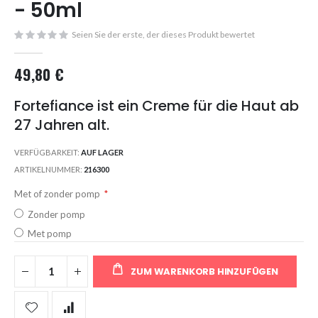
- 50ml
images
gallery
Seien Sie der erste, der dieses Produkt bewertet
49,80 €
Fortefiance ist ein Creme für die Haut ab
27 Jahren alt.
VERFÜGBARKEIT:
AUF LAGER
ARTIKELNUMMER
216300
Met of zonder pomp
Zonder pomp
Met pomp
ZUM WARENKORB HINZUFÜGEN