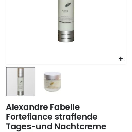
Skip
Alexandre Fabelle
to
the
Fortefiance straffende
beginning
Tages-und Nachtcreme
of
the