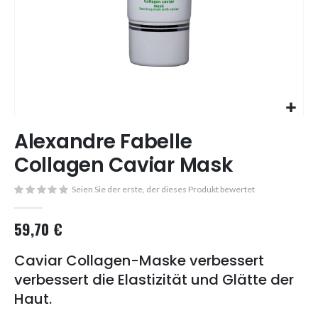
Skip
Alexandre Fabelle
to
the
Collagen Caviar Mask
beginning
of
Seien Sie der erste, der dieses Produkt bewertet
the
images
59,70 €
gallery
Caviar Collagen-Maske verbessert
verbessert die Elastizität und Glätte der
Haut.