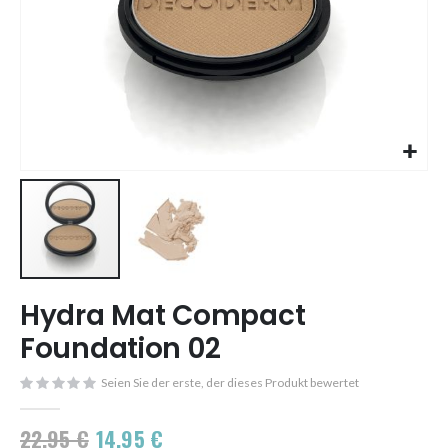
Skip
Hydra Mat Compact
to
the
Foundation 02
beginning
of
Seien Sie der erste, der dieses Produkt bewertet
the
images
22,95 €
14,95 €
gallery