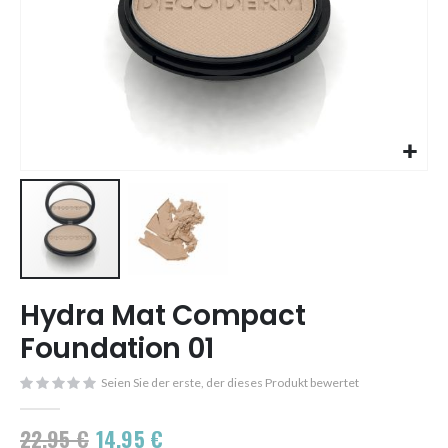
Skip
Hydra Mat Compact
to
the
Foundation 01
beginning
of
Seien Sie der erste, der dieses Produkt bewertet
the
images
22,95 €
14,95 €
gallery